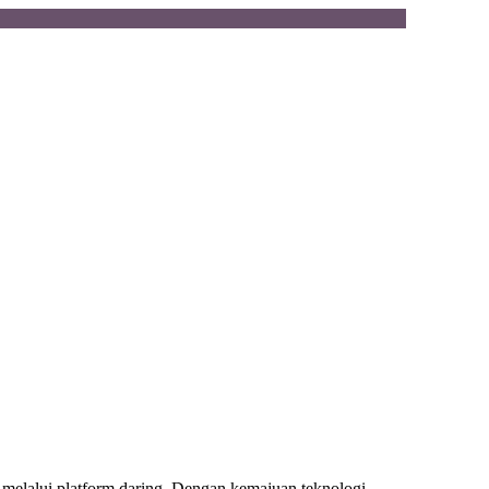
n melalui platform daring. Dengan kemajuan teknologi,