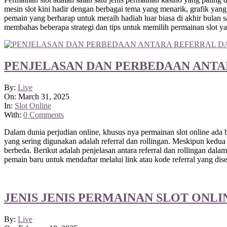
mesin slot kini hadir dengan berbagai tema yang menarik, grafik y
pemain yang berharap untuk meraih hadiah luar biasa di akhir bula
membahas beberapa strategi dan tips untuk memilih permainan slot 
PENJELASAN DAN PERBEDAAN ANTA
2025-
By:
Live
03-
On:
March 31, 2025
31
In:
Slot Online
With:
0 Comments
Dalam dunia perjudian online, khusus nya permainan slot online ada 
yang sering digunakan adalah referral dan rollingan. Meskipun kedu
berbeda. Berikut adalah penjelasan antara referral dan rollingan dalam
pemain baru untuk mendaftar melalui link atau kode referral yang dis
JENIS JENIS PERMAINAN SLOT ONLI
2025-
By:
Live