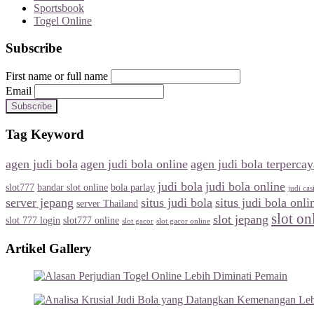
Sportsbook
Togel Online
Subscribe
First name or full name
Email
Tag Keyword
agen judi bola
agen judi bola online
agen judi bola terpercay
judi bola
judi bola online
slot777
bandar slot online
bola parlay
judi cas
server jepang
situs judi bola
situs judi bola onli
server Thailand
slot on
slot jepang
slot 777 login
slot777 online
slot gacor
slot gacor online
Artikel Gallery