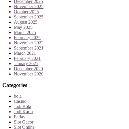
December 2025
November 2025
October 2025
September 2025
August 2025
May 2025
March 2025
February 2025
November 2022
September 2021
March 2021
February 2021
January 2021
December 2020
November 2020
Categories
bola
Casino
Judi Bola
Judi Kartu
Parlay
Slot Gacor
Slot Online