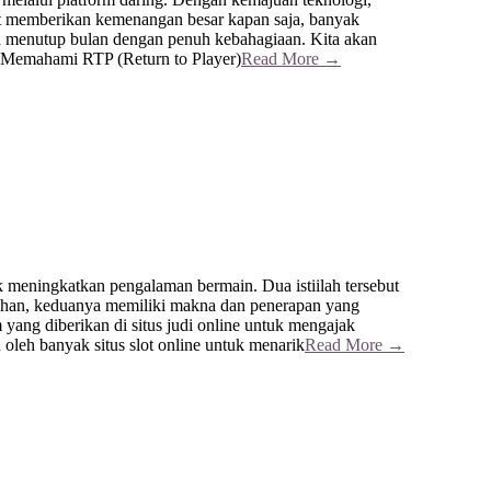
at memberikan kemenangan besar kapan saja, banyak
in menutup bulan dengan penuh kebahagiaan. Kita akan
. Memahami RTP (Return to Player)
Read More →
k meningkatkan pengalaman bermain. Dua istiilah tersebut
mbahan, keduanya memiliki makna dan penerapan yang
m yang diberikan di situs judi online untuk mengajak
 oleh banyak situs slot online untuk menarik
Read More →