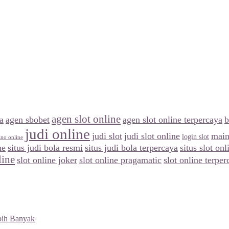
agen slot online
a
agen sbobet
agen slot online terpercaya
b
judi online
judi slot
judi slot online
main
login slot
ino online
ne
situs judi bola resmi
situs judi bola terpercaya
situs slot onl
line
slot online joker
slot online pragamatic
slot online terper