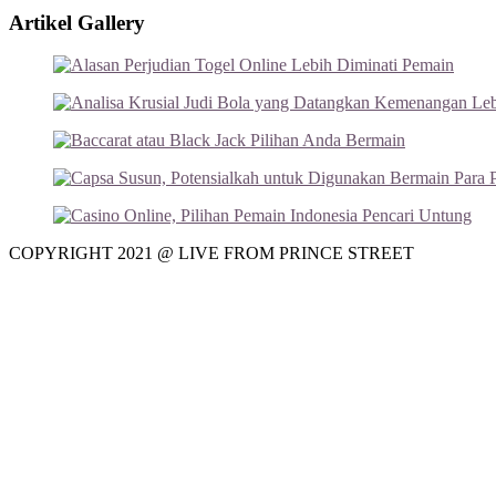
Artikel Gallery
COPYRIGHT 2021 @ LIVE FROM PRINCE STREET