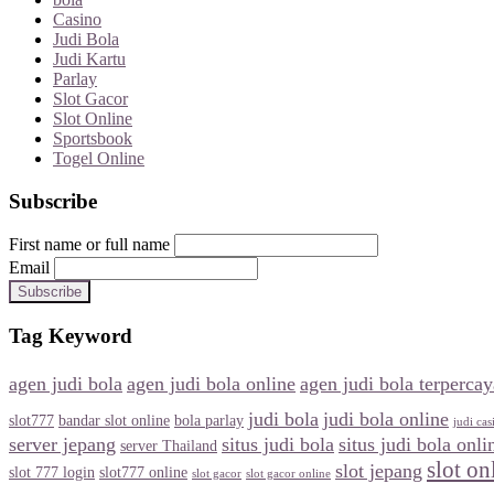
Casino
Judi Bola
Judi Kartu
Parlay
Slot Gacor
Slot Online
Sportsbook
Togel Online
Subscribe
First name or full name
Email
Tag Keyword
agen judi bola
agen judi bola online
agen judi bola terpercay
judi bola
judi bola online
slot777
bandar slot online
bola parlay
judi cas
server jepang
situs judi bola
situs judi bola onli
server Thailand
slot on
slot jepang
slot 777 login
slot777 online
slot gacor
slot gacor online