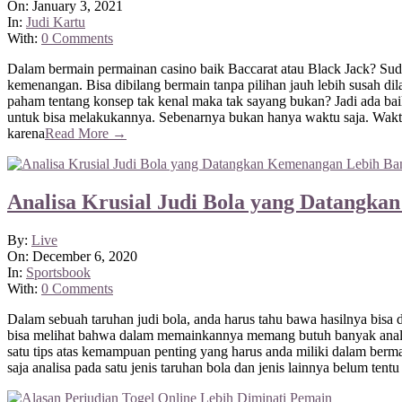
01-
On:
January 3, 2021
03
In:
Judi Kartu
With:
0 Comments
Dalam bermain permainan casino baik Baccarat atau Black Jack? Su
kemenangan. Bisa dibilang bermain tanpa pilihan jauh lebih susah d
paham tentang konsep tak kenal maka tak sayang bukan? Jadi ada baik
untuk bisa melakukannya. Sebenarnya bukan hanya waktu saja. Waktu
karena
Read More →
Analisa Krusial Judi Bola yang Datangk
2020-
By:
Live
12-
On:
December 6, 2020
06
In:
Sportsbook
With:
0 Comments
Dalam sebuah taruhan judi bola, anda harus tahu bawa hasilnya bisa d
bisa melihat bahwa dalam memainkannya memang butuh banyak analisa. 
satu tips atas kemampuan penting yang harus anda miliki dalam bermain
saja analisa pada satu jenis taruhan bola dan jenis lainnya belum tent